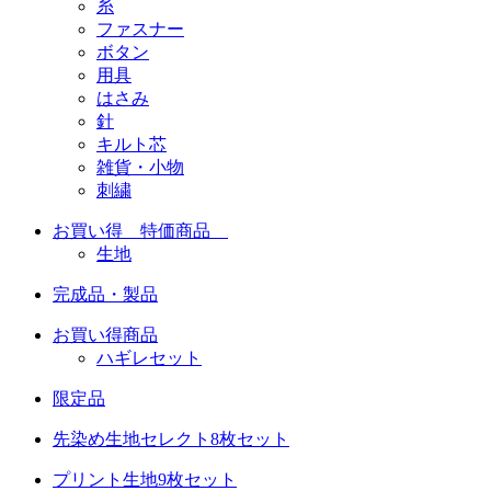
糸
ファスナー
ボタン
用具
はさみ
針
キルト芯
雑貨・小物
刺繍
お買い得 特価商品
生地
完成品・製品
お買い得商品
ハギレセット
限定品
先染め生地セレクト8枚セット
プリント生地9枚セット