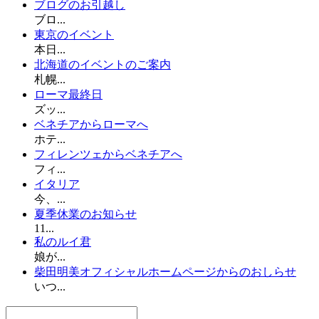
ブログのお引越し
ブロ...
東京のイベント
本日...
北海道のイベントのご案内
札幌...
ローマ最終日
ズッ...
ベネチアからローマへ
ホテ...
フィレンツェからベネチアへ
フィ...
イタリア
今、...
夏季休業のお知らせ
11...
私のルイ君
娘が...
柴田明美オフィシャルホームページからのおしらせ
いつ...