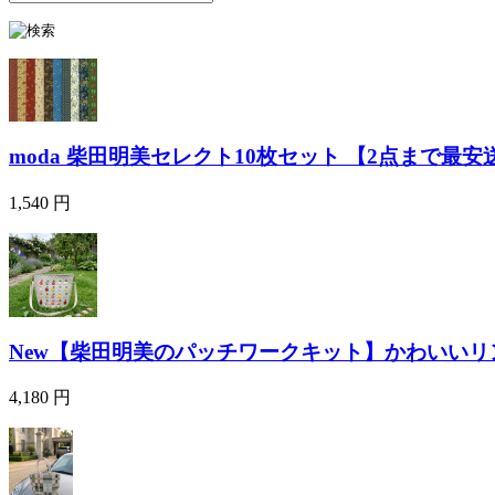
moda 柴田明美セレクト10枚セット 【2点まで最安送
1,540 円
New【柴田明美のパッチワークキット】かわいいリン
4,180 円